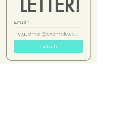
 LETTER!
Email
*
Iscriviti
SCOPRI
Corsi
Letture
Divulgazione
SOCIAL
Instagram
Facebook
Youtube