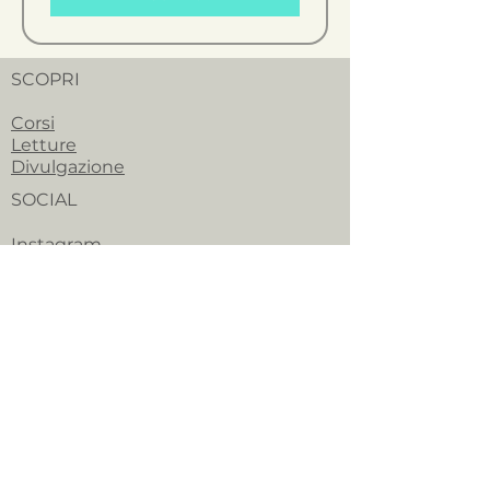
SCOPRI
Corsi
Letture
Divulgazione
SOCIAL
Instagram
Facebook
Youtube
CONTATTI
info@tarocchistudio.it
TERMINI LEGALI