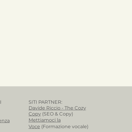
I
SITI PARTNER:
Davide Riccio - The Cozy
Copy
(SEO & Copy)
Mettiamoci la
enza
Voce
(Formazione vocale)