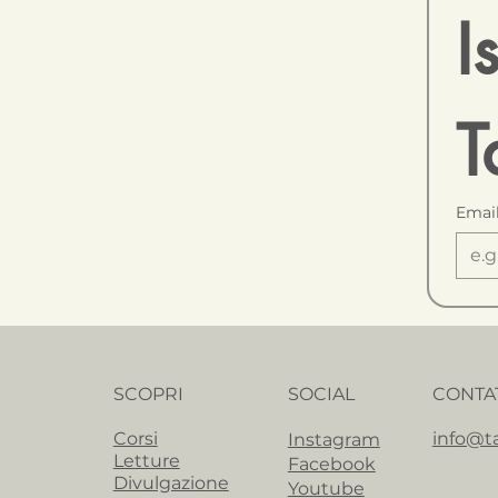
I
T
Emai
SCOPRI
SOCIAL
CONTA
Corsi
info@ta
Instagram
Letture
Facebook
Divulgazione
Youtube