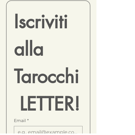
netto delle spese bancarie (5%)
entro 48 ore dall'acquisto.
Iscriviti 
alla 
Tarocchi
 LETTER!
Email
*