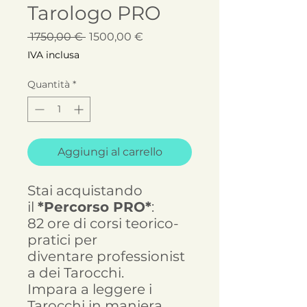
Tarologo PRO
Prezzo
Prezzo
 1750,00 € 
1500,00 €
regolare
scontato
IVA inclusa
Quantità
*
Aggiungi al carrello
Stai acquistando
il
*Percorso PRO*
:
82 ore di corsi teorico-
pratici per
diventare professionist
a dei Tarocchi.
Impara a leggere i
Tarocchi in maniera