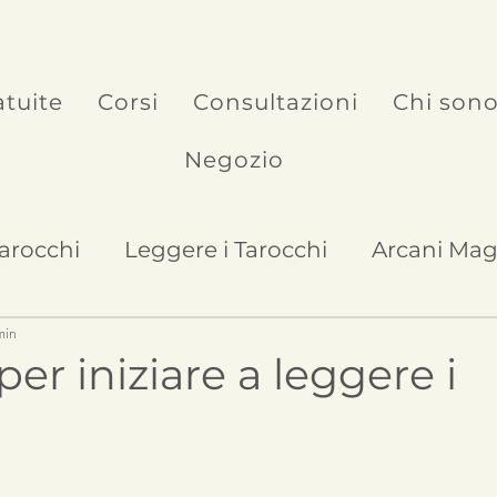
atuite
Corsi
Consultazioni
Chi son
Negozio
Tarocchi
Leggere i Tarocchi
Arcani Mag
min
Arcani Minori
per iniziare a leggere i