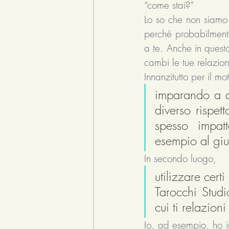
“come stai?”
Lo so che non siamo t
perché probabilmente 
a te. Anche in questo
cambi le tue relazion
Innanzitutto per il mo
imparando a co
diverso rispett
spesso impatt
esempio al giu
In secondo luogo, 
utilizzare cert
Tarocchi Stud
cui ti relazion
Io, ad esempio, ho i