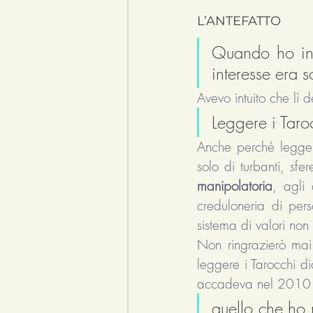
L’ANTEFATTO
Quando ho ini
interesse era s
Avevo intuito che lì 
Leggere i Tar
Anche perché leggerl
solo di turbanti, sfe
manipolatoria
, agli 
creduloneria di per
sistema di valori non
Non ringrazierò mai
leggere i Tarocchi d
accadeva nel 2010 e 