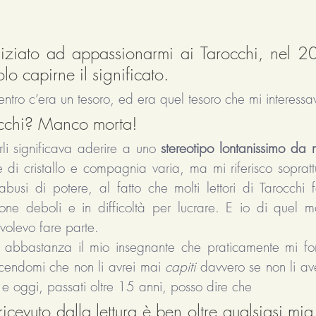
ziato ad appassionarmi ai Tarocchi, nel 20
olo capirne il significato.
dentro c’era un tesoro, ed era quel tesoro che mi interessa
occhi? Manco morta! 
i significava aderire a uno
 stereotipo lontanissimo da
re di cristallo e compagnia varia, ma mi riferisco sopratt
abusi di potere, al fatto che molti lettori di Tarocchi f
sone deboli e in difficoltà per lucrare. E io di quel 
 volevo fare parte. 
 abbastanza il mio insegnante che praticamente mi forz
icendomi che non li avrei mai 
capiti 
davvero se non li av
oggi, passati oltre 15 anni, posso dire che 