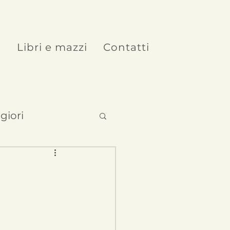
o
Libri e mazzi
Contatti
giori