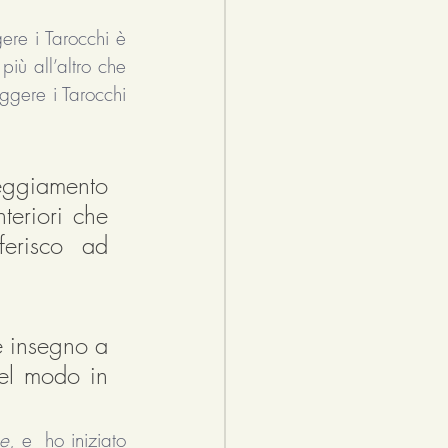
ere i Tarocchi è 
iù all’altro che 
ggere i Tarocchi 
eggiamento 
teriori che 
erisco ad 
e insegno a 
el modo in 
e
, e  ho iniziato 