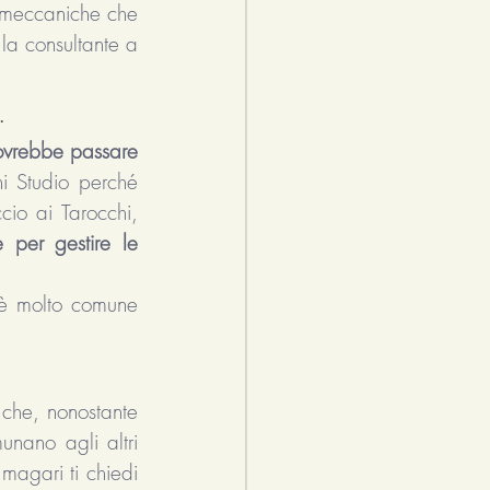
e meccaniche che 
la consultante a 
. 
ovrebbe passare 
i Studio perché 
o ai Tarocchi, 
e per gestire le 
.
 è molto comune 
 che, nonostante 
nano agli altri 
agari ti chiedi 