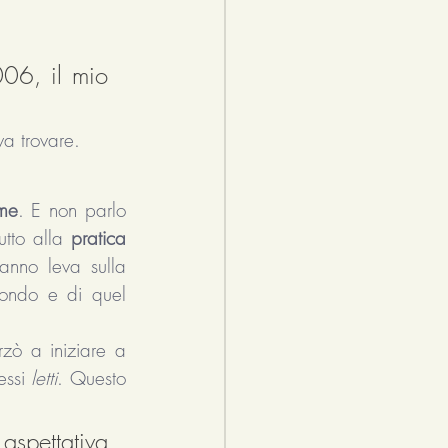
06, il mio 
va trovare. 
 me
. E non parlo 
utto alla 
pratica 
anno leva sulla 
mondo e di quel 
ò a iniziare a 
essi 
letti
. Questo 
quello che ho ricevuto dalla lettura è ben oltre qualsiasi mia aspettativa 