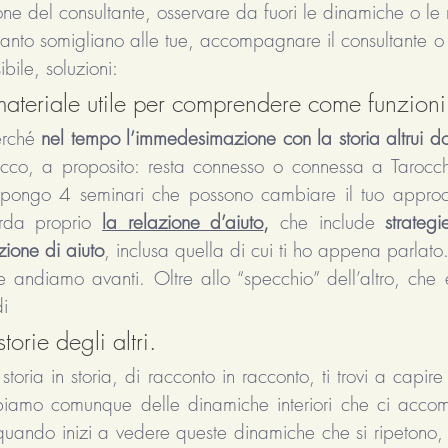
one del consultante, osservare da fuori le dinamiche o l
anto somigliano alle tue, accompagnare il consultante o 
bile, soluzioni:
 materiale utile per comprendere come funzioni
rché 
nel tempo l’immedesimazione con la storia altrui d
Ecco, a proposito: resta connesso o connessa a Tarocch
opongo 4 seminari che possono cambiare il tuo approcci
rda proprio 
la relazione d’aiuto
, 
che include 
strategi
zione di aiuto
, inclusa quella di cui ti ho appena parlato
 andiamo avanti. Oltre allo “specchio” dell’altro, che
di 
torie degli altri. 
storia in storia, di racconto in racconto, ti trovi a capire
bbiamo comunque delle dinamiche interiori che ci accomu
quando inizi a vedere queste dinamiche che si ripetono, m