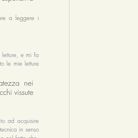
re a leggere i 
etture, e mi fa 
o le mie letture 
atezza nei 
chi vissute 
o ad acquisire 
ecnica in senso 
 e nel fatto che, 