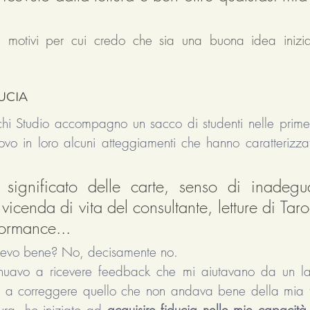
 motivi per cui credo che sia una buona idea inizia
UCIA
chi Studio accompagno un sacco di studenti nelle prime l
ovo in loro alcuni atteggiamenti che hanno caratterizzat
l significato delle carte, senso di inadegu
 vicenda di vita del consultante, letture di Taroc
ormance... 
vevo bene? No, decisamente no. 
inuavo a ricevere feedback che mi aiutavano da un lat
ro a correggere quello che non andava bene della mia t
ttura, ho iniziato ad
 acquisire fiducia nelle mie capacità