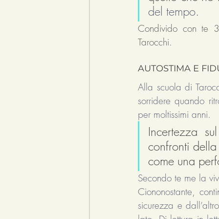
del tempo. 
Condivido con te 3
Tarocchi. 
AUTOSTIMA E FID
Alla scuola di Taroc
sorridere quando ritr
per moltissimi anni. 
Incertezza su
confronti della
come una perf
Secondo te me la vi
Ciononostante, cont
sicurezza e dall’alt
lato. Di lettura in le