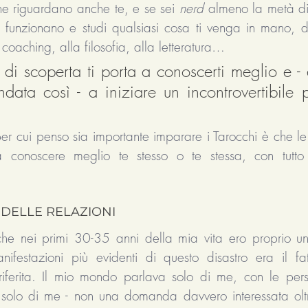
che riguardano anche te, e se sei 
nerd 
almeno la metà di 
funzionano e studi qualsiasi cosa ti venga in mano, da
 coaching, alla filosofia, alla letteratura… 
à di scoperta ti porta a conoscerti meglio e -
ata così - a iniziare un incontrovertibile p
er cui penso sia importante imparare i Tarocchi è che le st
conoscere meglio te stesso o te stessa, con tutto 
DELLE RELAZIONI
he nei primi 30-35 anni della mia vita ero proprio un 
ifestazioni più evidenti di questo disastro era il fat
iferita. Il mio mondo parlava solo di me, con le pers
 solo di me - non una domanda davvero interessata oltr