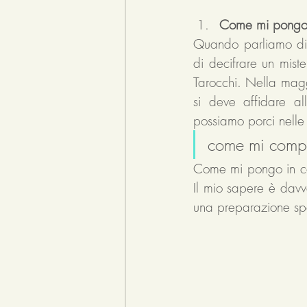
Come mi pongo
Quando parliamo di 
di decifrare un miste
Tarocchi. Nella maggi
si deve affidare a
possiamo porci nelle v
come mi compor
Come mi pongo in con
Il mio sapere è davv
una preparazione spe