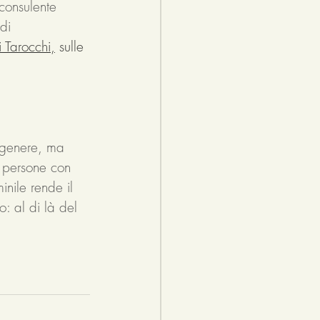
consulente 
di 
i Tarocchi
,
 sulle 
i genere, ma 
a persone con 
inile rende il 
: al di là del 