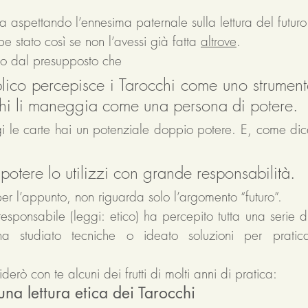
ia aspettando l’ennesima paternale sulla lettura del futuro
 stato così se non l’avessi già fatta 
altrove
. 
mo dal presupposto che 
lico percepisce i Tarocchi come uno strumento
hi li maneggia come una persona di potere. 
 le carte hai un 
potenziale 
doppio potere. E, come dice 
potere lo utilizzi con grande responsabilità. 
er l’appunto, non riguarda solo l’argomento “futuro”. 
 responsabile (leggi: etico) ha percepito tutta una serie di 
a studiato tecniche o ideato soluzioni per pratica
derò con te alcuni dei frutti di molti anni di pratica: 
a lettura etica dei Tarocchi