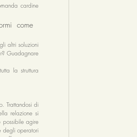
omanda cardine 
ormi come 
i altri soluzioni 
ner? Guadagnare 
ta la struttura 
. Trattandosi di 
la relazione si 
 possibile agire 
degli operatori 