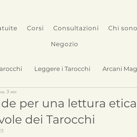
atuite
Corsi
Consultazioni
Chi son
Negozio
Tarocchi
Leggere i Tarocchi
Arcani Mag
ura: 3 min
Arcani Minori
e per una lettura etica
ole dei Tarocchi
25