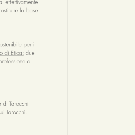
effettivamente 
stituire la base 
stenibile per il 
o di Etica:
 due 
professione o 
r di Tarocchi 
ui Tarocchi. 