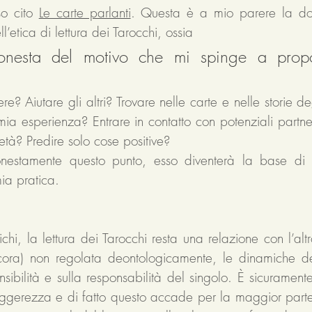
o cito 
Le carte parlanti
. Questa è a mio parere la d
ll’etica di lettura dei Tarocchi, ossia
 onesta del motivo che mi spinge a prop
re? Aiutare gli altri? Trovare nelle carte e nelle storie degl
 mia esperienza? Entrare in contatto con potenziali part
tà? Predire solo cose positive? 
nestamente questo punto, esso diventerà la base di tut
ia pratica.  
hi, la lettura dei Tarocchi resta una relazione con l’altro
cora) non regolata deontologicamente, le dinamiche del
nsibilità e sulla responsabilità del singolo. È sicuramente
ggerezza e di fatto questo accade per la maggior parte 