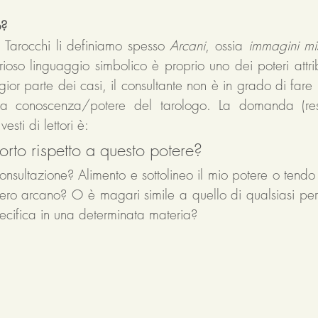
? 
Tarocchi li definiamo spesso 
Arcani
, ossia 
immagini mis
rioso linguaggio simbolico è proprio uno dei poteri attribui
or parte dei casi, il consultante non è in grado di fare 
lla conoscenza/potere del tarologo. La domanda (res
esti di lettori è: 
to rispetto a questo potere? 
sultazione? Alimento e sottolineo il mio potere o tendo 
ero arcano? O è magari simile a quello di qualsiasi pe
cifica in una determinata materia? 