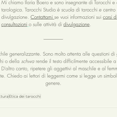
Mi chiamo Ilaria Boero e sono insegnante di Tarocchi e 
tarologica. Tarocchi Studio è scuola di tarocchi e centro 
divulgazione. 
Contattami 
se vuoi informazioni sui 
corsi d
consultazioni
o sulle attività di 
divulgazione
.
chile generalizzante. Sono molto attenta alle questioni d
chi o della 
schwa 
rende il testo difficilmente accessibile 
a. D'altro canto, ripetere gli aggettivi al maschile e al femm
te. Chiedo ai lettori di leggermi come si legge un simbolo
genere.
ttura
Etica dei tarocchi