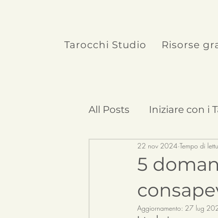
Tarocchi Studio
Risorse gr
All Posts
Iniziare con i 
22 nov 2024
Tempo di lett
Curiosità sui Tarocchi
5 domand
consapev
Aggiornamento:
27 lug 20