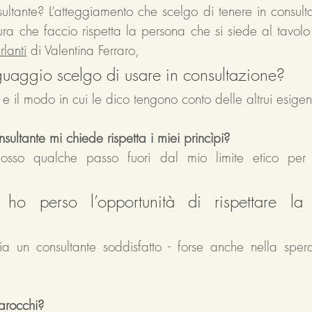
nsultante? L’atteggiamento che scelgo di tenere in consultaz
tura che faccio rispetta la persona che si siede al tavo
rlanti
 di Valentina Ferraro, 
nguaggio scelgo di usare in consultazione? 
e il modo in cui le dico tengono conto delle altrui esigen
sultante mi chiede rispetta i miei princìpi? 
sso qualche passo fuori dal mio limite etico per a
ho perso l’opportunità di rispettare la 
a un consultante soddisfatto - forse anche nella spera
arocchi?