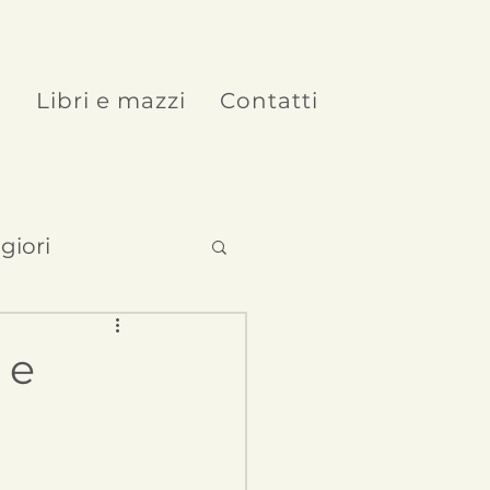
o
Libri e mazzi
Contatti
giori
 e