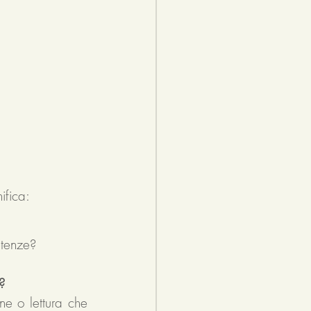
ifica:  
etenze? 
? 
ne o lettura che 