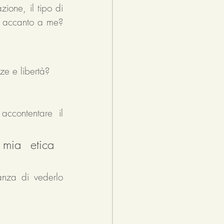
ione, il tipo di 
lo accanto a me? 
ze e libertà?
ccontentare il 
mia etica 
nza di vederlo 