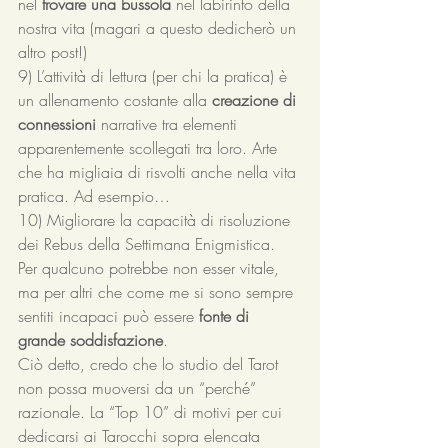
nel 
trovare una bussola
 nel labirinto della 
nostra vita (magari a questo dedicherò un 
altro post!)
9) L’attività di lettura (per chi la pratica) è 
un allenamento costante alla 
creazione di 
connessioni
 narrative tra elementi 
apparentemente scollegati tra loro. Arte 
che ha migliaia di risvolti anche nella vita 
pratica. Ad esempio…
10) Migliorare la capacità di risoluzione 
dei Rebus della Settimana Enigmistica. 
Per qualcuno potrebbe non esser vitale, 
ma per altri che come me si sono sempre 
sentiti incapaci può essere 
fonte di 
grande soddisfazione
. 
Ciò detto, credo che lo studio del Tarot 
non possa muoversi da un “perché” 
razionale. La “Top 10” di motivi per cui 
dedicarsi ai Tarocchi sopra elencata 