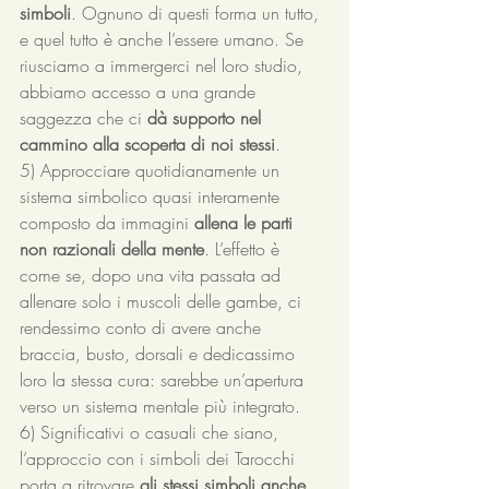
simboli
. Ognuno di questi forma un tutto, 
e quel tutto è anche l’essere umano. Se 
riusciamo a immergerci nel loro studio, 
abbiamo accesso a una grande 
saggezza che ci 
dà supporto nel 
cammino alla scoperta di noi stessi
.
5) Approcciare quotidianamente un 
sistema simbolico quasi interamente 
composto da immagini 
allena le parti 
non razionali della mente
. L’effetto è 
come se, dopo una vita passata ad 
allenare solo i muscoli delle gambe, ci 
rendessimo conto di avere anche 
braccia, busto, dorsali e dedicassimo 
loro la stessa cura: sarebbe un’apertura 
verso un sistema mentale più integrato.
6) Significativi o casuali che siano, 
l’approccio con i simboli dei Tarocchi 
porta a ritrovare 
gli stessi simboli anche 