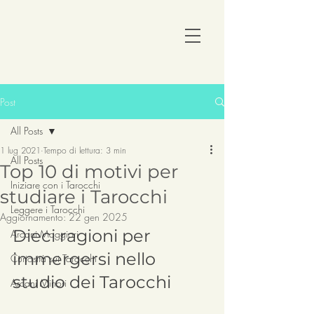
Post
All Posts
1 lug 2021
Tempo di lettura: 3 min
All Posts
Top 10 di motivi per
Iniziare con i Tarocchi
studiare i Tarocchi
Leggere i Tarocchi
Aggiornamento:
22 gen 2025
Dieci ragioni per 
Arcani Maggiori
immergersi nello 
Curiosità sui Tarocchi
studio dei Tarocchi
Arcani Minori