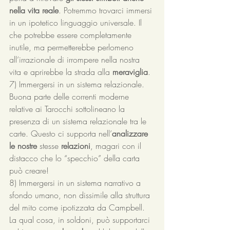
nella vita reale
. Potremmo trovarci immersi 
in un ipotetico linguaggio universale. Il 
che potrebbe essere completamente 
inutile, ma permetterebbe perlomeno 
all’irrazionale di irrompere nella nostra 
vita e aprirebbe la strada alla 
meraviglia
.
7) Immergersi in un sistema relazionale. 
Buona parte delle correnti moderne 
relative ai Tarocchi sottolineano la 
presenza di un sistema relazionale tra le 
carte. Questo ci supporta nell’
analizzare 
le nostre
 stesse 
relazioni
, magari con il 
distacco che lo “specchio” della carta 
può creare!  
8) Immergersi in un sistema narrativo a 
sfondo umano, non dissimile alla struttura 
del mito come ipotizzata da Campbell. 
La qual cosa, in soldoni, può supportarci 