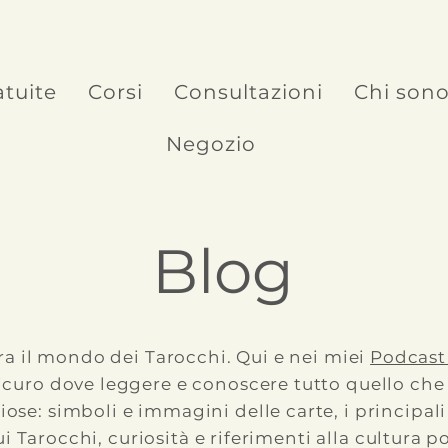
atuite
Corsi
Consultazioni
Chi son
Negozio
Blog
ra il mondo dei Tarocchi. Qui e nei miei
Podcas
icuro dove leggere e conoscere tutto quello che
iose: simboli e immagini delle carte, i principa
ui Tarocchi, curiosità e riferimenti alla cultura p