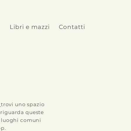
o
Libri e mazzi
Contatti
t
trovi uno spazio
 riguarda queste
li luoghi comuni
op.